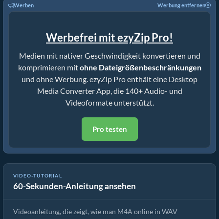
Werben
Werbung entfernen
Werbefrei mit ezyZip Pro!
Medien mit nativer Geschwindigkeit konvertieren und
komprimieren mit
ohne Dateigrößenbeschränkungen
und ohne Werbung. ezyZip Pro enthält eine Desktop
Media Converter App, die 140+ Audio- und
Videoformate unterstützt.
Pro testen
VIDEO-TUTORIAL
60-Sekunden-Anleitung ansehen
Wie man M4A in Sekunden in WAV umwandelt!
Videoanleitung, die zeigt, wie man M4A online in WAV