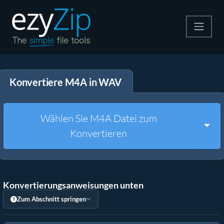
Komprimieren
Konvertiere M4A in WAV
Entpacken
Konvertiere
Wählen Sie M4A Datei zum
Togg
Konvertieren
Weitere Tools
Konvertierungsanweisungen unten
Zum Abschnitt springen