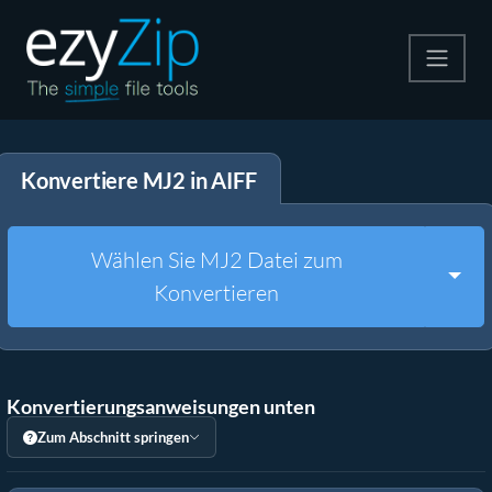
Komprimieren
Konvertiere MJ2 in AIFF
Entpacken
Konvertiere
Wählen Sie MJ2 Datei zum
Togg
Konvertieren
Weitere Tools
Konvertierungsanweisungen unten
Zum Abschnitt springen