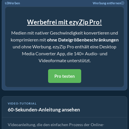
Werben
Werbung entfernen
Werbefrei mit ezyZip Pro!
Medien mit nativer Geschwindigkeit konvertieren und
komprimieren mit
ohne Dateigrößenbeschränkungen
und ohne Werbung. ezyZip Pro enthält eine Desktop
Media Converter App, die 140+ Audio- und
Videoformate unterstützt.
Pro testen
VIDEO-TUTORIAL
60-Sekunden-Anleitung ansehen
Wie man Mediendateien konvertiert
Videoanleitung, die den einfachen Prozess der Online-