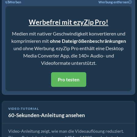
Werben
Werbung entfernen
Werbefrei mit ezyZip Pro!
Medien mit nativer Geschwindigkeit konvertieren und
komprimieren mit
ohne Dateigrößenbeschränkungen
und ohne Werbung. ezyZip Pro enthält eine Desktop
Media Converter App, die 140+ Audio- und
Videoformate unterstützt.
Pro testen
VIDEO-TUTORIAL
60-Sekunden-Anleitung ansehen
So reduzieren Sie die mkv-Auflösung (Einfache Anleitung)
Video-Anleitung zeigt, wie man die Videoauflösung reduziert.