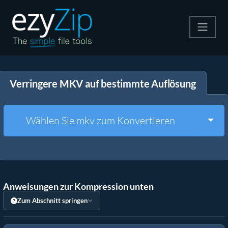
Komprimieren
Verringere MKV auf bestimmte Auflösung
Entpacken
Konvertiere
Togg
Wählen Sie mkv zum Konvertieren
Weitere Tools
Anweisungen zur Kompression unten
Zum Abschnitt springen