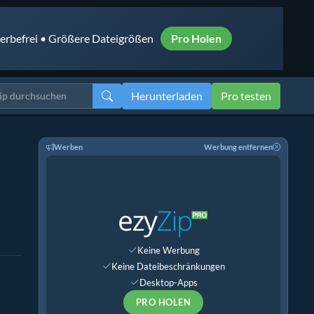
rbefrei • Größere Dateigrößen
Pro Holen
Herunterladen
Pro testen
Werben
Werbung entfernen
Keine Werbung
Keine Dateibeschränkungen
Desktop-Apps
PRO HOLEN