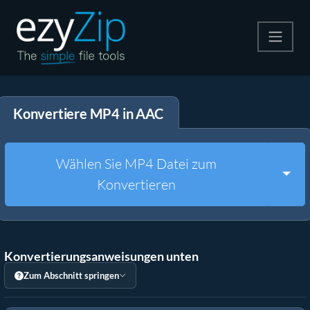
Komprimieren
Konvertiere MP4 in AAC
Entpacken
Konvertiere
Wählen Sie MP4 Datei zum
Togg
Konvertieren
Weitere Tools
Konvertierungsanweisungen unten
Zum Abschnitt springen