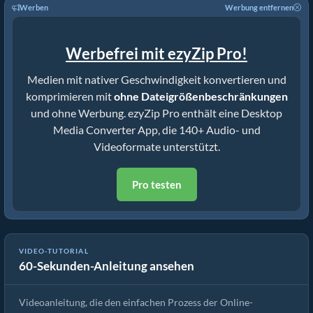
Werben
Werbung entfernen
Werbefrei mit ezyZip Pro!
Medien mit nativer Geschwindigkeit konvertieren und
komprimieren mit
ohne Dateigrößenbeschränkungen
und ohne Werbung. ezyZip Pro enthält eine Desktop
Media Converter App, die 140+ Audio- und
Videoformate unterstützt.
Pro testen
VIDEO-TUTORIAL
60-Sekunden-Anleitung ansehen
Wie man Mediendateien konvertiert
Videoanleitung, die den einfachen Prozess der Online-