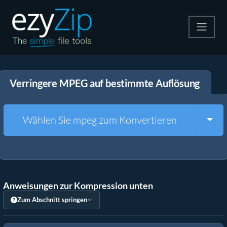
Komprimieren
Verringere MPEG auf bestimmte Auflösung
Entpacken
Konvertiere
Togg
Wählen Sie mpeg zum Konvertieren
Weitere Tools
Anweisungen zur Kompression unten
Zum Abschnitt springen