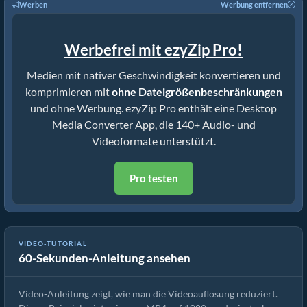
Werben
Werbung entfernen
Werbefrei mit ezyZip Pro!
Medien mit nativer Geschwindigkeit konvertieren und
komprimieren mit
ohne Dateigrößenbeschränkungen
und ohne Werbung. ezyZip Pro enthält eine Desktop
Media Converter App, die 140+ Audio- und
Videoformate unterstützt.
Pro testen
VIDEO-TUTORIAL
60-Sekunden-Anleitung ansehen
So reduzieren Sie die mpeg-Auflösung (Einfache Anleitung)
Video-Anleitung zeigt, wie man die Videoauflösung reduziert.