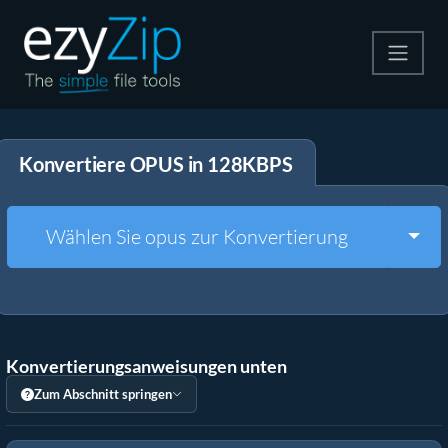
Komprimieren
Konvertiere OPUS in 128KBPS
Entpacken
Konvertiere
Togg
Wählen Sie opus zur Konvertierung
Weitere Tools
Konvertierungsanweisungen unten
Zum Abschnitt springen