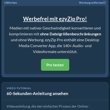
Werben
Werbung entfernen
Werbefrei mit ezyZip Pro!
Medien mit nativer Geschwindigkeit konvertieren und
komprimieren mit
ohne Dateigrößenbeschränkungen
und ohne Werbung. ezyZip Pro enthält eine Desktop
Media Converter App, die 140+ Audio- und
Videoformate unterstützt.
Pro testen
VIDEO-TUTORIAL
60-Sekunden-Anleitung ansehen
Wie man Mediendateien konvertiert
Videoanleitung, die den einfachen Prozess der Online-