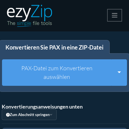
Komprimieren
Konvertieren Sie PAX in eine ZIP-Datei
Entpacken
Konvertiere
PAX-Datei zum Konvertieren
Togg
auswählen
Weitere Tools
Konvertierungsanweisungen unten
Zum Abschnitt springen