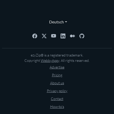
Deutsch
ezyZip® is a registered trademark.
Copyright
WebbyAppy
. All rights reserved.
Advertise
Pricing
About us
Privacy policy
Contact
How-to's