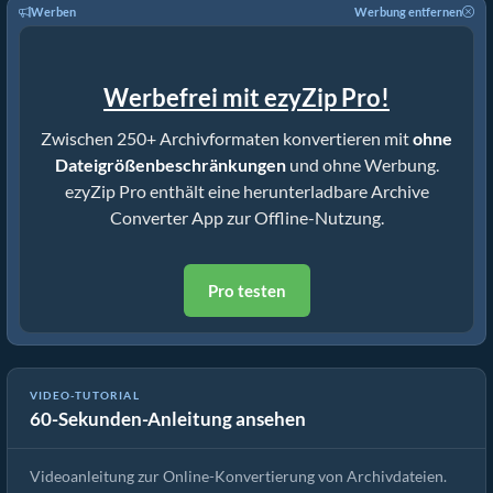
Werben
Werbung entfernen
Werbefrei mit ezyZip Pro!
Zwischen 250+ Archivformaten konvertieren mit
ohne
Dateigrößenbeschränkungen
und ohne Werbung.
ezyZip Pro enthält eine herunterladbare Archive
Converter App zur Offline-Nutzung.
Pro testen
VIDEO-TUTORIAL
60-Sekunden-Anleitung ansehen
Wie man Archivdateien mit ezyZip konvertiert
Videoanleitung zur Online-Konvertierung von Archivdateien.