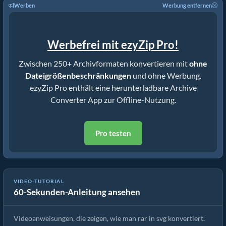
Werben
Werbung entfernen
Werbefrei mit ezyZip Pro!
Zwischen 250+ Archivformaten konvertieren mit
ohne
Dateigrößenbeschränkungen
und ohne Werbung.
ezyZip Pro enthält eine herunterladbare Archive
Converter App zur Offline-Nutzung.
Pro testen
VIDEO-TUTORIAL
60-Sekunden-Anleitung ansehen
So konvertieren Sie Rar in eine Originaldatei (Einfache Anleitung)
Videoanweisungen, die zeigen, wie man rar in svg konvertiert.