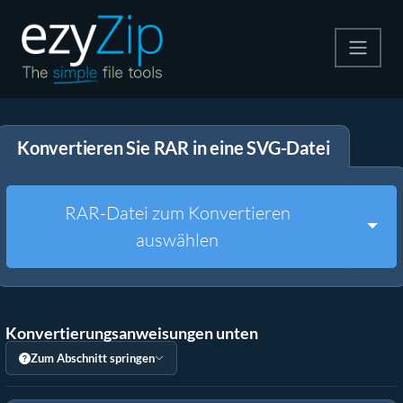
Komprimieren
Konvertieren Sie RAR in eine SVG-Datei
Entpacken
Konvertiere
RAR-Datei zum Konvertieren
Togg
auswählen
Weitere Tools
Konvertierungsanweisungen unten
Zum Abschnitt springen