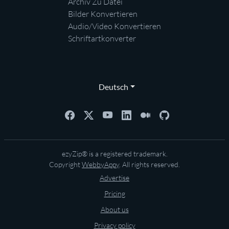
Archiv Zu Datei
Bilder Konvertieren
Audio/Video Konvertieren
Schriftartkonverter
Deutsch
ezyZip® is a registered trademark.
Copyright
WebbyAppy
. All rights reserved.
Advertise
Pricing
About us
Privacy policy