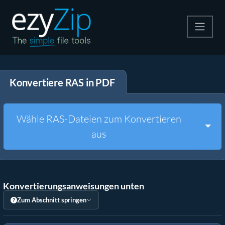
Komprimieren
Konvertiere RAS in PDF
Entpacken
Konvertiere
Wähle RAS-Dateien zum Konvertieren
Togg
aus
Weitere Tools
Konvertierungsanweisungen unten
Zum Abschnitt springen