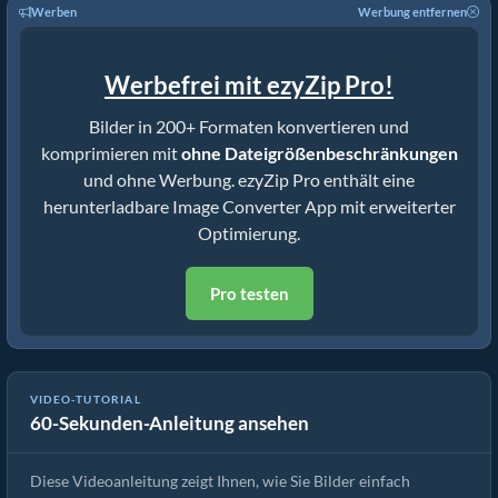
Werben
Werbung entfernen
Werbefrei mit ezyZip Pro!
Bilder in 200+ Formaten konvertieren und
komprimieren mit
ohne Dateigrößenbeschränkungen
und ohne Werbung. ezyZip Pro enthält eine
herunterladbare Image Converter App mit erweiterter
Optimierung.
Pro testen
VIDEO-TUTORIAL
60-Sekunden-Anleitung ansehen
Wie man Bildformate online konvertiert
Diese Videoanleitung zeigt Ihnen, wie Sie Bilder einfach