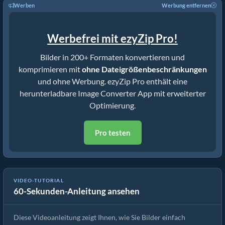
Werben
Werbung entfernen
Werbefrei mit ezyZip Pro!
Bilder in 200+ Formaten konvertieren und
komprimieren mit
ohne Dateigrößenbeschränkungen
und ohne Werbung. ezyZip Pro enthält eine
herunterladbare Image Converter App mit erweiterter
Optimierung.
Pro testen
VIDEO-TUTORIAL
60-Sekunden-Anleitung ansehen
Wie man Bildformate online konvertiert
Diese Videoanleitung zeigt Ihnen, wie Sie Bilder einfach