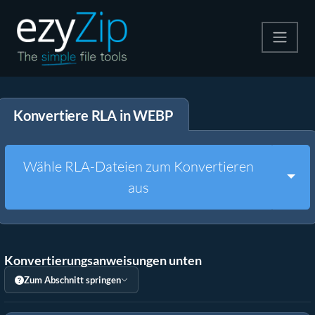
Komprimieren
Konvertiere RLA in WEBP
Entpacken
Konvertiere
Wähle RLA-Dateien zum Konvertieren
Togg
aus
Weitere Tools
Konvertierungsanweisungen unten
Zum Abschnitt springen