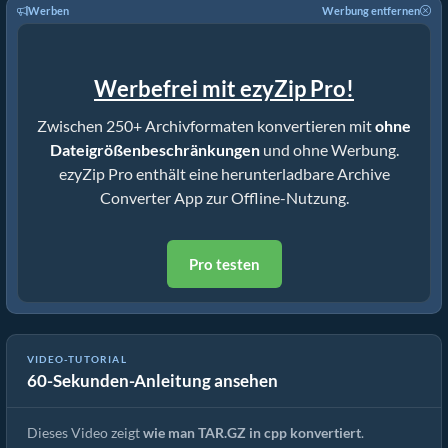
Werben
Werbung entfernen
Werbefrei mit ezyZip Pro!
Zwischen 250+ Archivformaten konvertieren mit
ohne
Dateigrößenbeschränkungen
und ohne Werbung.
ezyZip Pro enthält eine herunterladbare Archive
Converter App zur Offline-Nutzung.
Pro testen
Wie man TAR.GZ in die Originaldatei konvertiert (Einfache
VIDEO-TUTORIAL
60-Sekunden-Anleitung ansehen
Anleitung)
Dieses Video zeigt
wie man TAR.GZ in cpp konvertiert
.