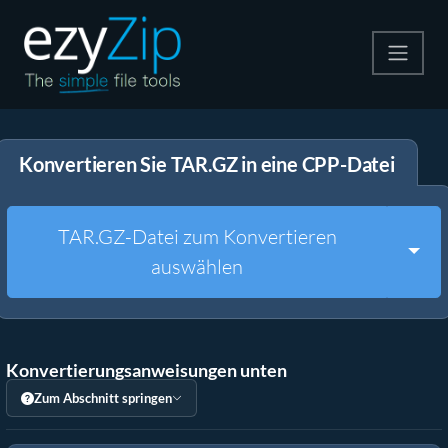
Komprimieren
Konvertieren Sie TAR.GZ in eine CPP-Datei
Entpacken
Konvertiere
TAR.GZ-Datei zum Konvertieren
Togg
auswählen
Weitere Tools
Konvertierungsanweisungen unten
Zum Abschnitt springen