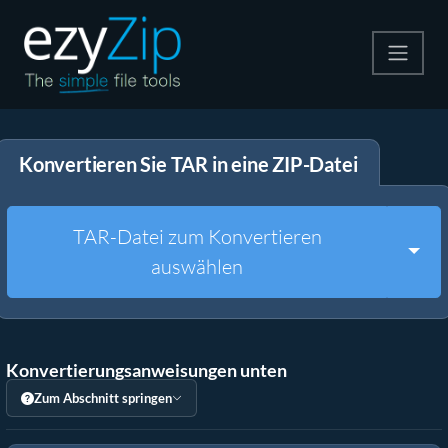
Komprimieren
Konvertieren Sie TAR in eine ZIP-Datei
Entpacken
Konvertiere
TAR-Datei zum Konvertieren
Togg
auswählen
Weitere Tools
Konvertierungsanweisungen unten
Zum Abschnitt springen