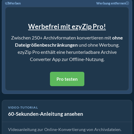
Werben
Werbung entfernen
Werbefrei mit ezyZip Pro!
Zwischen 250+ Archivformaten konvertieren mit
ohne
Dateigrößenbeschränkungen
und ohne Werbung.
ezyZip Pro enthält eine herunterladbare Archive
Converter App zur Offline-Nutzung.
Pro testen
VIDEO-TUTORIAL
60-Sekunden-Anleitung ansehen
Wie man Archivdateien mit ezyZip konvertiert
Videoanleitung zur Online-Konvertierung von Archivdateien.