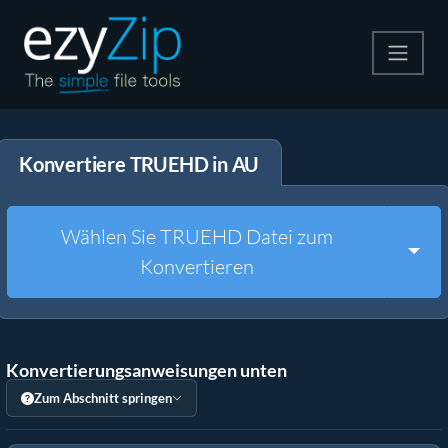
Komprimieren
Konvertiere TRUEHD in AU
Entpacken
Konvertiere
Wählen Sie TRUEHD Datei zum
Togg
Konvertieren
Weitere Tools
Konvertierungsanweisungen unten
Zum Abschnitt springen