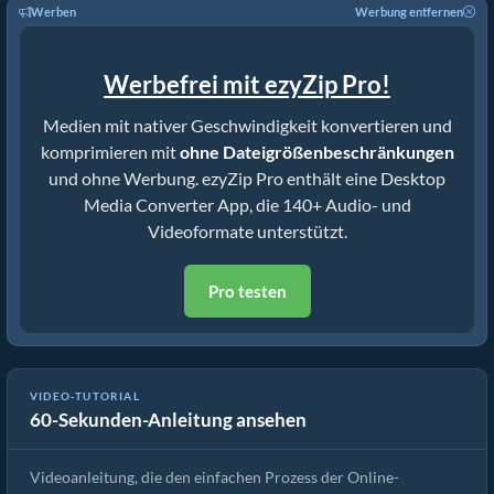
Werben
Werbung entfernen
Werbefrei mit ezyZip Pro!
Medien mit nativer Geschwindigkeit konvertieren und
komprimieren mit
ohne Dateigrößenbeschränkungen
und ohne Werbung. ezyZip Pro enthält eine Desktop
Media Converter App, die 140+ Audio- und
Videoformate unterstützt.
Pro testen
VIDEO-TUTORIAL
60-Sekunden-Anleitung ansehen
Wie man Mediendateien konvertiert
Videoanleitung, die den einfachen Prozess der Online-