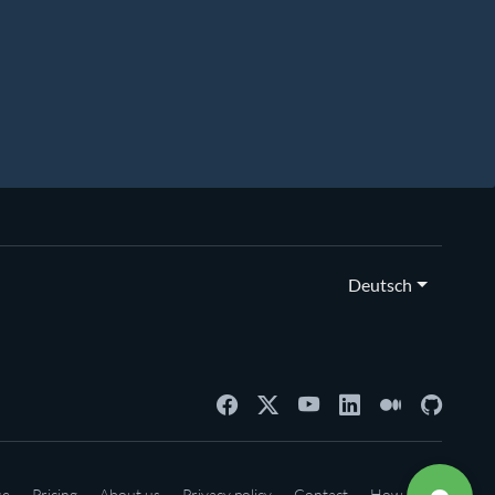
Deutsch
se
Pricing
About us
Privacy policy
Contact
How-to's