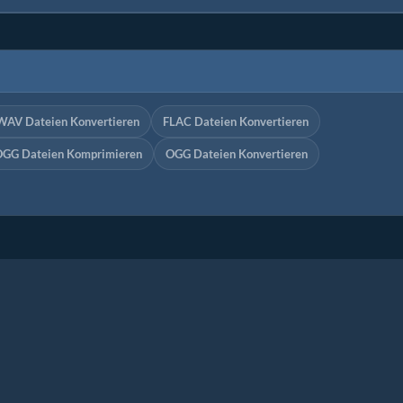
WAV Dateien Konvertieren
FLAC Dateien Konvertieren
GG Dateien Komprimieren
OGG Dateien Konvertieren