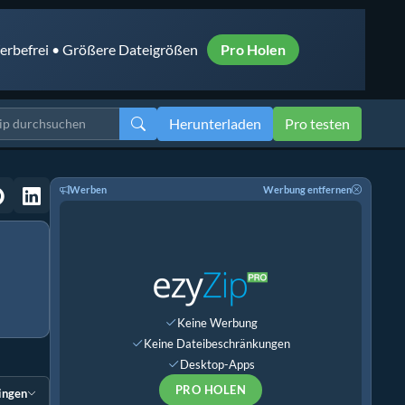
rbefrei • Größere Dateigrößen
Pro Holen
Herunterladen
Pro testen
Werben
Werbung entfernen
Keine Werbung
Keine Dateibeschränkungen
Desktop-Apps
PRO HOLEN
ingen