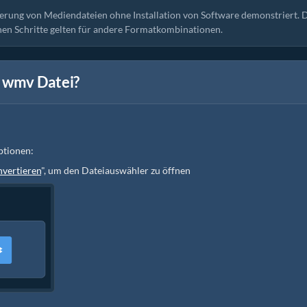
ierung von Mediendateien ohne Installation von Software demonstriert. 
hen Schritte gelten für andere Formatkombinationen.
e wmv Datei?
ptionen:
vertieren
", um den Dateiauswähler zu öffnen