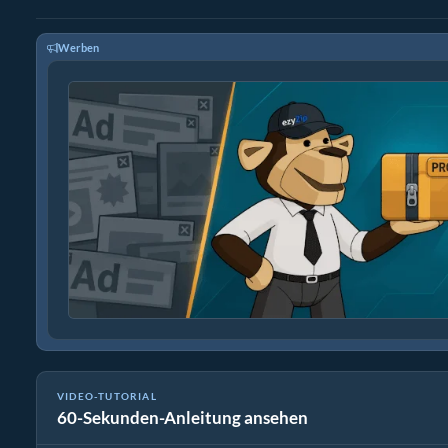
Werben
VIDEO-TUTORIAL
60-Sekunden-Anleitung ansehen
Wie man Mediendateien konvertiert