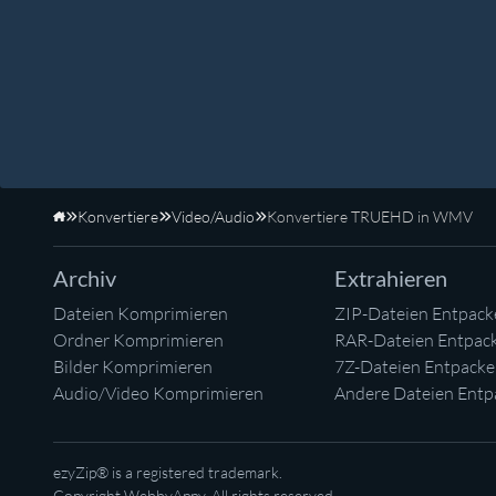
Konvertiere
Video/Audio
Konvertiere TRUEHD in WMV
Startseite
Archiv
Extrahieren
Dateien Komprimieren
ZIP-Dateien Entpack
Ordner Komprimieren
RAR-Dateien Entpac
Bilder Komprimieren
7Z-Dateien Entpack
Audio/Video Komprimieren
Andere Dateien Entp
ezyZip® is a registered trademark.
Copyright
WebbyAppy
. All rights reserved.