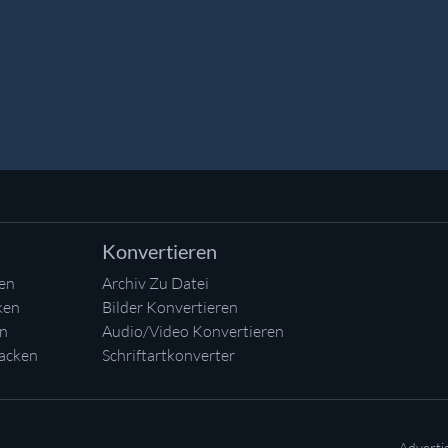
Konvertieren
en
Archiv Zu Datei
ken
Bilder Konvertieren
en
Audio/Video Konvertieren
acken
Schriftartkonverter
Adverti