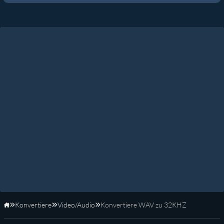
Konvertiere
Video/Audio
Konvertiere WAV zu 32KHZ
Startseite