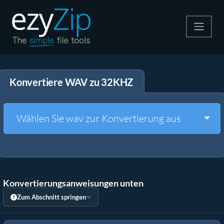
Komprimieren
Konvertiere WAV zu 32KHZ
Entpacken
Konvertiere
Togg
Wählen Sie wav zur Konvertierung aus
Weitere Tools
Konvertierungsanweisungen unten
Zum Abschnitt springen