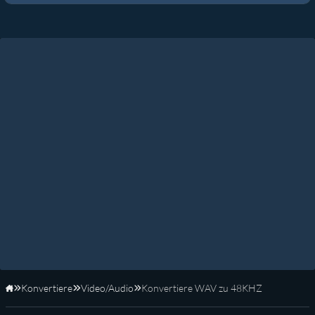
Konvertiere
Video/Audio
Konvertiere WAV zu 48KHZ
Startseite