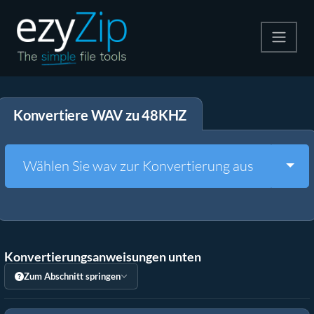
Komprimieren
Konvertiere WAV zu 48KHZ
Entpacken
Konvertiere
Togg
Wählen Sie wav zur Konvertierung aus
Weitere Tools
Konvertierungsanweisungen unten
Zum Abschnitt springen