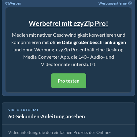
Werben
Werbung entfernen
Werbefrei mit ezyZip Pro!
Medien mit nativer Geschwindigkeit konvertieren und
komprimieren mit
ohne Dateigrößenbeschränkungen
und ohne Werbung. ezyZip Pro enthält eine Desktop
Media Converter App, die 140+ Audio- und
Videoformate unterstützt.
Pro testen
VIDEO-TUTORIAL
60-Sekunden-Anleitung ansehen
Wie man Mediendateien konvertiert
Videoanleitung, die den einfachen Prozess der Online-