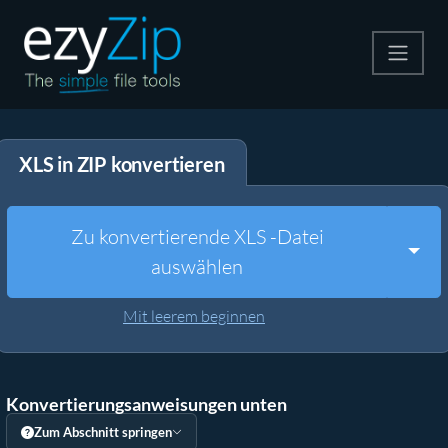
Komprimieren
XLS in ZIP konvertieren
Entpacken
Konvertiere
Zu konvertierende XLS -Datei
Togg
auswählen
Weitere Tools
Mit leerem beginnen
Konvertierungsanweisungen unten
Zum Abschnitt springen