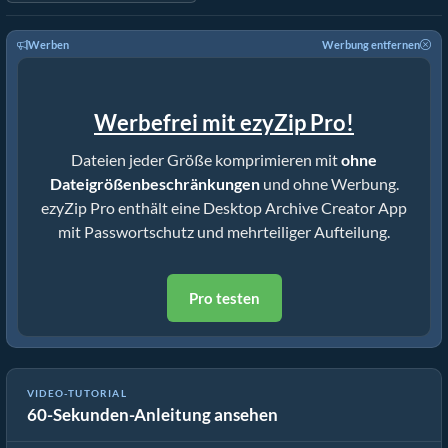
Werben
Werbung entfernen
Werbefrei mit ezyZip Pro!
Dateien jeder Größe komprimieren mit
ohne
Dateigrößenbeschränkungen
und ohne Werbung.
ezyZip Pro enthält eine Desktop Archive Creator App
mit Passwortschutz und mehrteiliger Aufteilung.
Pro testen
VIDEO-TUTORIAL
60-Sekunden-Anleitung ansehen
So Konvertieren Sie XLS Online in ZIP (Einfache Anleitung)