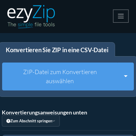
Komprimieren
Konvertieren Sie ZIP in eine CSV-Datei
Entpacken
Konvertiere
ZIP-Datei zum Konvertieren
Togg
auswählen
Weitere Tools
Konvertierungsanweisungen unten
Zum Abschnitt springen