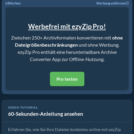
Werben
Werbung entfernen
Werbefrei mit ezyZip Pro!
Zwischen 250+ Archivformaten konvertieren mit
ohne
Dateigrößenbeschränkungen
und ohne Werbung.
ezyZip Pro enthält eine herunterladbare Archive
Converter App zur Offline-Nutzung.
Pro testen
Wie man Dateien online mit ezyZip extrahiert (kostenlos, ohne
VIDEO-TUTORIAL
60-Sekunden-Anleitung ansehen
Installation)
Erfahren Sie, wie Sie Ihre Dateien kostenlos online mit ezyZip