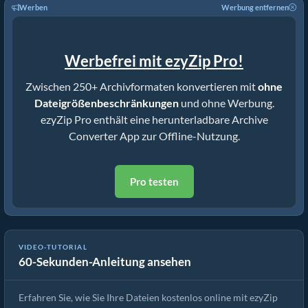
Werben
Werbung entfernen
Werbefrei mit ezyZip Pro!
Zwischen 250+ Archivformaten konvertieren mit
ohne
Dateigrößenbeschränkungen
und ohne Werbung.
ezyZip Pro enthält eine herunterladbare Archive
Converter App zur Offline-Nutzung.
Pro testen
Wie man Dateien online mit ezyZip extrahiert (kostenlos, ohne
VIDEO-TUTORIAL
60-Sekunden-Anleitung ansehen
Installation)
Erfahren Sie, wie Sie Ihre Dateien kostenlos online mit ezyZip