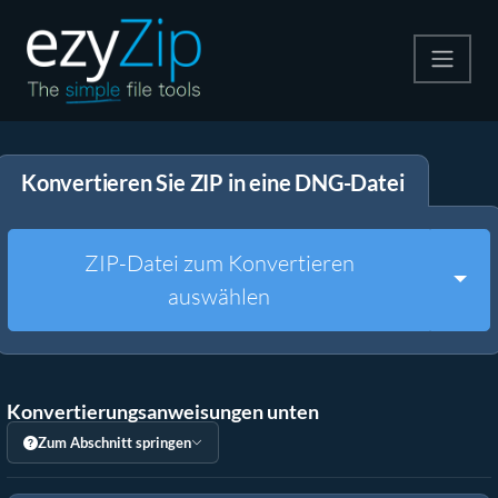
Komprimieren
Konvertieren Sie ZIP in eine DNG-Datei
Entpacken
Konvertiere
ZIP-Datei zum Konvertieren
Togg
auswählen
Weitere Tools
Konvertierungsanweisungen unten
Zum Abschnitt springen