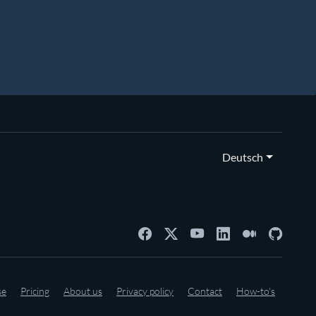
Deutsch
se
Pricing
About us
Privacy policy
Contact
How-to's