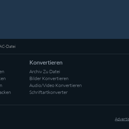
LAC-Datei
Konvertieren
en
Archiv Zu Datei
ken
Bilder Konvertieren
en
Audio/Video Konvertieren
acken
Schriftartkonverter
Adverti