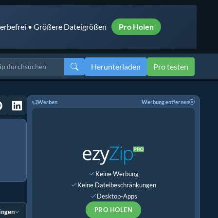
rbefrei • Größere Dateigrößen
Pro Holen
Herunterladen
Pro testen
Werben
Werbung entfernen
Keine Werbung
Keine Dateibeschränkungen
Desktop-Apps
PRO HOLEN
ingen