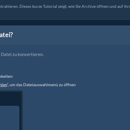
xtrahieren. Dieses kurze Tutorial zeigt, wie Sie Archive öffnen und auf ihr
atei?
C Datei zu konvertieren.
hkeiten:
hlen
“, um das Dateiauswahlmenü zu öffnen