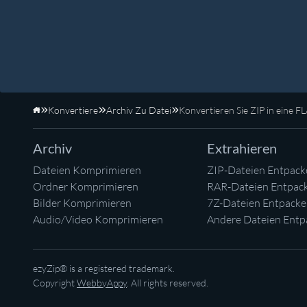
Konvertiere
Archiv Zu Datei
Konvertieren Sie ZIP in eine F
Startseite
Archiv
Extrahieren
Dateien Komprimieren
ZIP-Dateien Entpack
Ordner Komprimieren
RAR-Dateien Entpac
Bilder Komprimieren
7Z-Dateien Entpack
Audio/Video Komprimieren
Andere Dateien Entp
ezyZip® is a registered trademark.
Copyright
WebbyAppy
. All rights reserved.