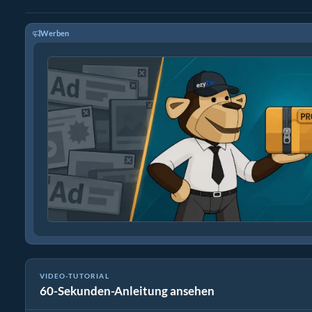
Werben
VIDEO-TUTORIAL
60-Sekunden-Anleitung ansehen
Wie man Dateien online mit ezyZip extrahiert (kostenlos, ohne I