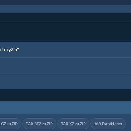
t ezyZip?
.GZ zu ZIP
TAR.BZ2 zu ZIP
TAR.XZ zu ZIP
JAR Extrahieren