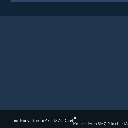
Konvertiere
Archiv Zu Datei
Konvertieren Sie ZIP in eine J
Startseite