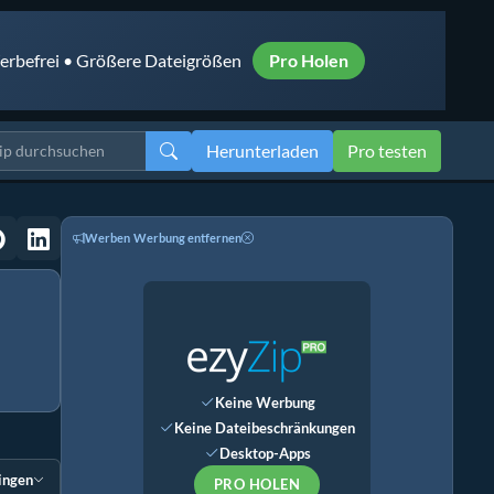
rbefrei • Größere Dateigrößen
Pro Holen
Herunterladen
Pro testen
Werben
Werbung entfernen
Keine Werbung
Keine Dateibeschränkungen
Desktop-Apps
ingen
PRO HOLEN