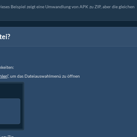
eses Beispiel zeigt eine Umwandlung von APK zu ZIP, aber die gleichen
tei?
hkeiten:
hlen
“, um das Dateiauswahlmenü zu öffnen
f ezyZip