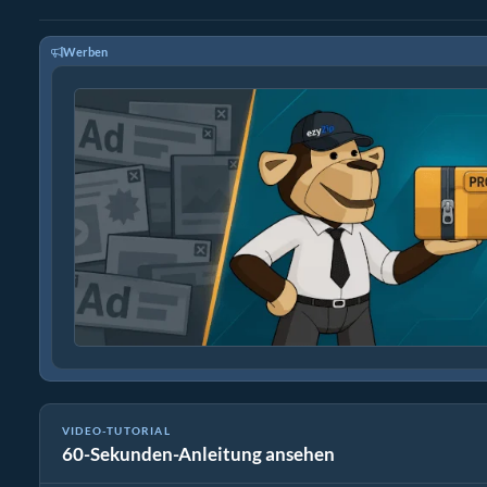
Werben
VIDEO-TUTORIAL
60-Sekunden-Anleitung ansehen
Wie man Archivdateien mit ezyZip konvertiert