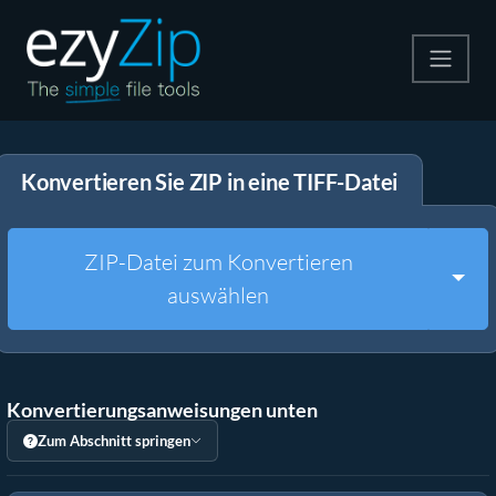
Komprimieren
Konvertieren Sie ZIP in eine TIFF-Datei
Entpacken
Konvertiere
ZIP-Datei zum Konvertieren
Togg
auswählen
Weitere Tools
Konvertierungsanweisungen unten
Zum Abschnitt springen