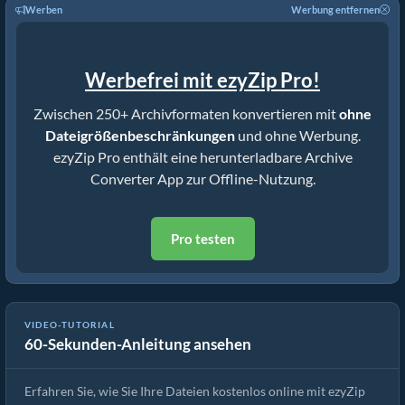
Werben
Werbung entfernen
Werbefrei mit ezyZip Pro!
Zwischen 250+ Archivformaten konvertieren mit
ohne
Dateigrößenbeschränkungen
und ohne Werbung.
ezyZip Pro enthält eine herunterladbare Archive
Converter App zur Offline-Nutzung.
Pro testen
Wie man Dateien online mit ezyZip extrahiert (kostenlos, ohne
VIDEO-TUTORIAL
60-Sekunden-Anleitung ansehen
Installation)
Erfahren Sie, wie Sie Ihre Dateien kostenlos online mit ezyZip