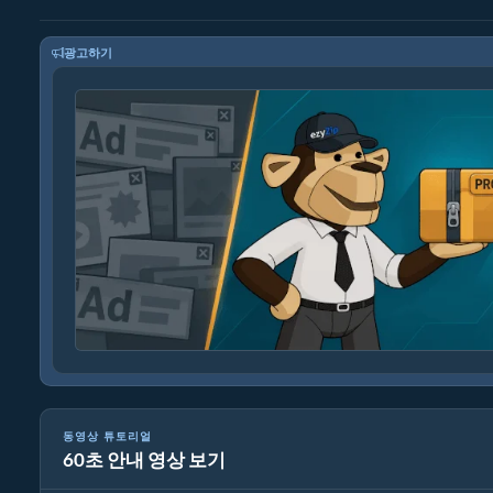
광고하기
동영상 튜토리얼
60초 안내 영상 보기
7Z를 원본 파일로 변환하는 방법 (간단한 가이드)