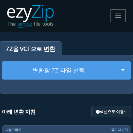
압축
7Z을 VCF으로 변환
압축 해제
변환
Togg
변환할 7Z 파일 선택
기타 도구
아래 변환 지침
섹션으로 이동
광고하기
광고 제거