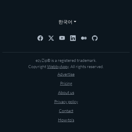
한국어
ezyZip® is a registered trademark.
Copyright
WebbyAppy
. All rights reserved.
Advertise
Pricing
About us
Privacy policy
Contact
How-to's