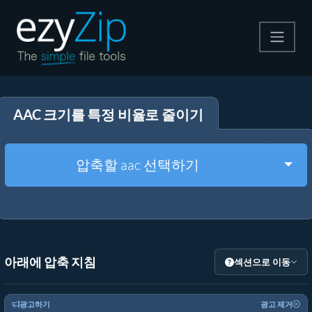
압축
AAC 크기를 특정 비율로 줄이기
압축 해제
변환
Togg
압축할 aac 선택하기
기타 도구
아래에 압축 지침
섹션으로 이동
광고하기
광고 제거