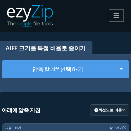
압축
AIFF 크기를 특정 비율로 줄이기
압축 해제
변환
Togg
압축할 aiff 선택하기
기타 도구
아래에 압축 지침
섹션으로 이동
광고하기
광고 제거