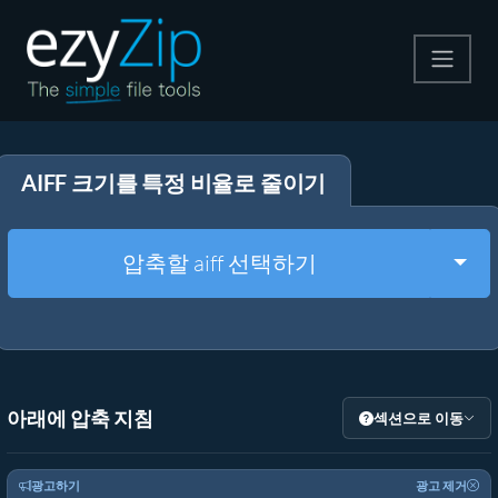
압축
AIFF 크기를 특정 비율로 줄이기
압축 해제
변환
Togg
압축할 aiff 선택하기
기타 도구
아래에 압축 지침
섹션으로 이동
광고하기
광고 제거