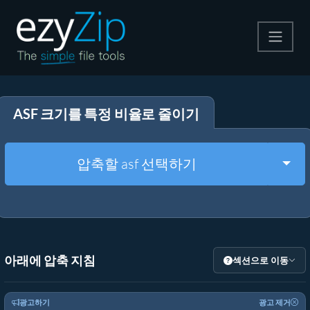
압축
ASF 크기를 특정 비율로 줄이기
압축 해제
변환
Togg
압축할 asf 선택하기
기타 도구
아래에 압축 지침
섹션으로 이동
광고하기
광고 제거