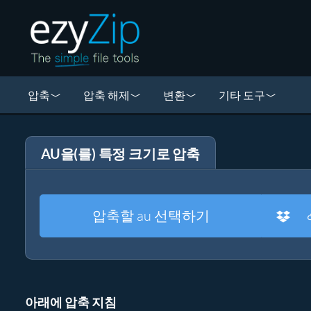
압축
압축 해제
변환
기타 도구
AU을(를) 특정 크기로 압축
압축할 au 선택하기
아래에 압축 지침