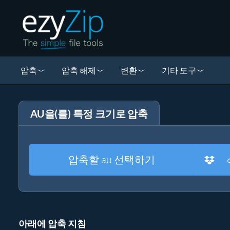
압축
압축 해제
변환
기타 도구
AU을(를) 특정 크기로 압축
압축할 au 선택하기
아래에 압축 지침