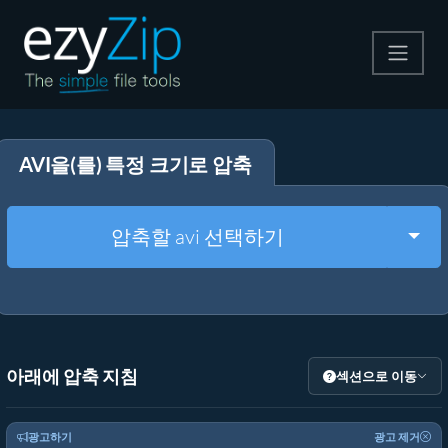
압축
AVI을(를) 특정 크기로 압축
압축 해제
변환
Togg
압축할 avi 선택하기
기타 도구
아래에 압축 지침
섹션으로 이동
광고하기
광고 제거