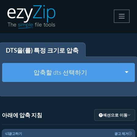
압축
DTS을(를) 특정 크기로 압축
압축 해제
변환
Togg
압축할 dts 선택하기
기타 도구
아래에 압축 지침
섹션으로 이동
광고하기
광고 제거