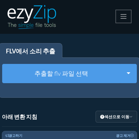
압축
FLV에서 소리 추출
압축 해제
변환
Togg
추출할 flv 파일 선택
기타 도구
아래 변환 지침
섹션으로 이동
광고하기
광고 제거