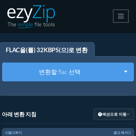
압축
FLAC을(를) 32KBPS(으)로 변환
압축 해제
변환
Togg
변환할 flac 선택
기타 도구
아래 변환 지침
섹션으로 이동
광고하기
광고 제거