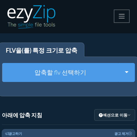
압축
FLV을(를) 특정 크기로 압축
압축 해제
변환
Togg
압축할 flv 선택하기
기타 도구
아래에 압축 지침
섹션으로 이동
광고하기
광고 제거