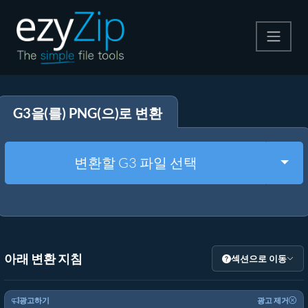
압축
G3을(를) PNG(으)로 변환
압축 해제
변환
Togg
변환할 G3 파일 선택
기타 도구
아래 변환 지침
섹션으로 이동
광고하기
광고 제거