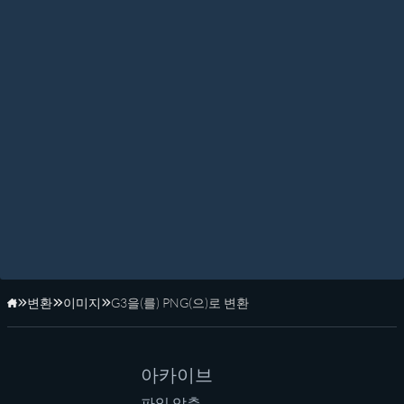
변환
이미지
G3을(를) PNG(으)로 변환
홈페이지
아카이브
파일 압축