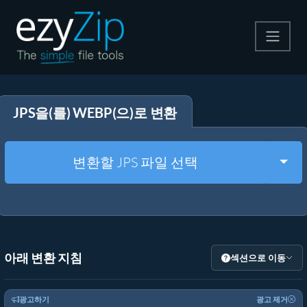
압축
JPS을(를) WEBP(으)로 변환
압축 해제
변환
Togg
변환할 JPS 파일 선택
기타 도구
아래 변환 지침
섹션으로 이동
광고하기
광고 제거