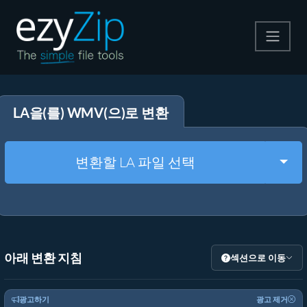
압축
LA을(를) WMV(으)로 변환
압축 해제
변환
Togg
변환할 LA 파일 선택
기타 도구
아래 변환 지침
섹션으로 이동
광고하기
광고 제거