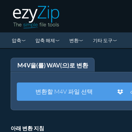
압축
압축 해제
변환
기타 도구
M4V을(를) WAV(으)로 변환
변환할 M4V 파일 선택
아래 변환 지침