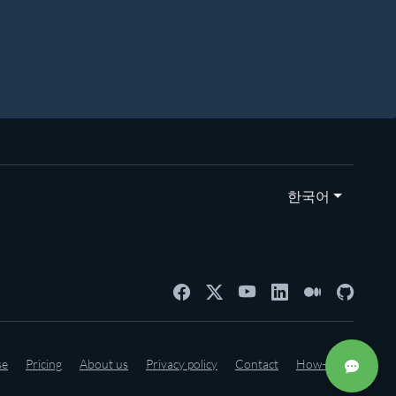
한국어
se
Pricing
About us
Privacy policy
Contact
How-to's