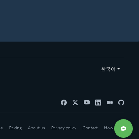
한국어
se
Pricing
About us
Privacy policy
Contact
How-to's