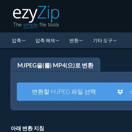
압축
압축 해제
변환
기타 도구
MJPEG을(를) MP4(으)로 변환
변환할 MJPEG 파일 선택
아래 변환 지침