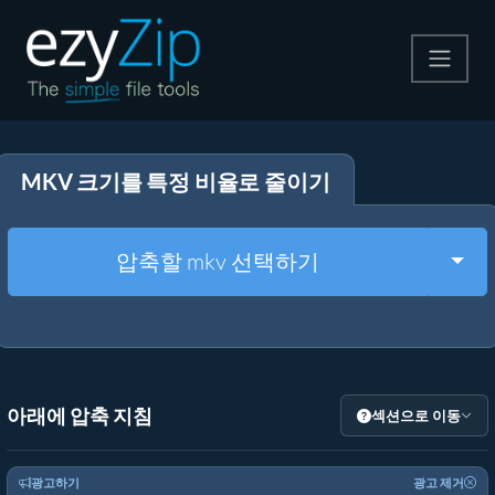
압축
MKV 크기를 특정 비율로 줄이기
압축 해제
변환
Togg
압축할 mkv 선택하기
기타 도구
아래에 압축 지침
섹션으로 이동
광고하기
광고 제거