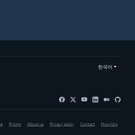
한국어
se
Pricing
About us
Privacy policy
Contact
How-to's