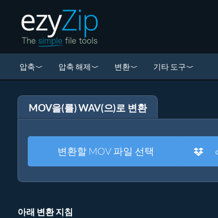
압축
압축 해제
변환
기타 도구
MOV을(를) WAV(으)로 변환
변환할 MOV 파일 선택
아래 변환 지침