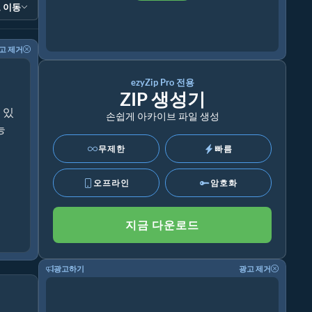
 이동
고 제거
ezyZip Pro 전용
ZIP 생성기
 있
손쉽게 아카이브 파일 생성
능
무제한
빠름
오프라인
암호화
지금 다운로드
광고하기
광고 제거