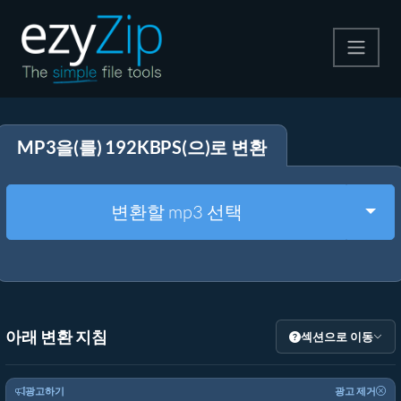
압축
MP3을(를) 192KBPS(으)로 변환
압축 해제
변환
Togg
변환할 mp3 선택
기타 도구
아래 변환 지침
섹션으로 이동
광고하기
광고 제거