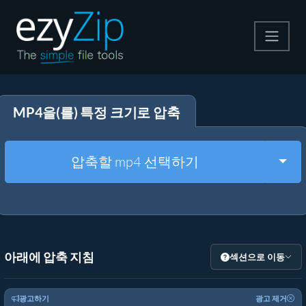
압축
MP4을(를) 특정 크기로 압축
압축 해제
변환
Togg
압축할 mp4 선택하기
기타 도구
아래에 압축 지침
섹션으로 이동
광고하기
광고 제거