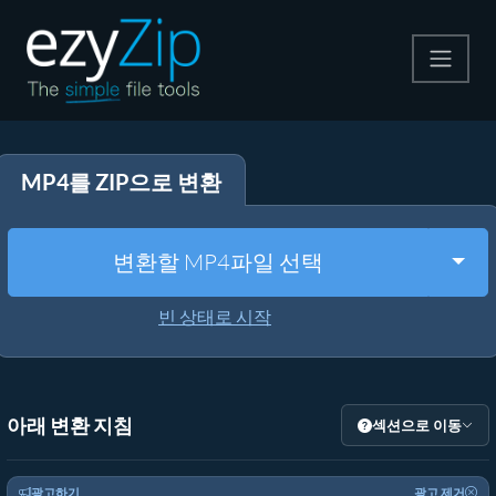
압축
MP4를 ZIP으로 변환
압축 해제
변환
Togg
변환할 MP4파일 선택
기타 도구
빈 상태로 시작
아래 변환 지침
섹션으로 이동
광고하기
광고 제거