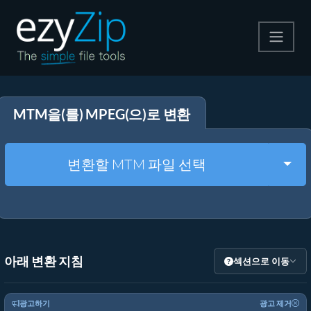
압축
MTM을(를) MPEG(으)로 변환
압축 해제
변환
Togg
변환할 MTM 파일 선택
기타 도구
아래 변환 지침
섹션으로 이동
광고하기
광고 제거